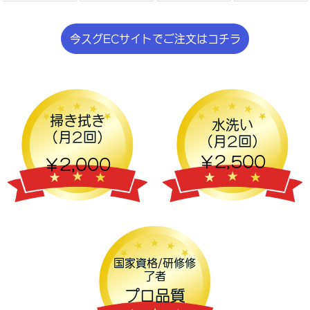
今スグECサイトでご注文はコチラ
掃き拭き
水洗い
（月2回）
（月2回）
￥2,500
￥2,000
国家資格/研修修
了者
プロ品質